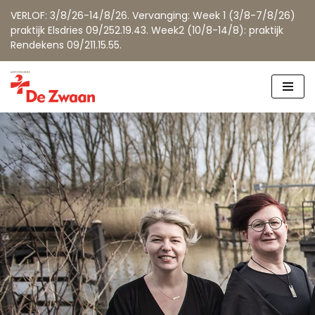
VERLOF: 3/8/26-14/8/26. Vervanging: Week 1 (3/8-7/8/26)
praktijk Elsdries 09/252.19.43. Week2 (10/8-14/8): praktijk
Rendekens 09/211.15.55.
Spring
naar
de
inhoud