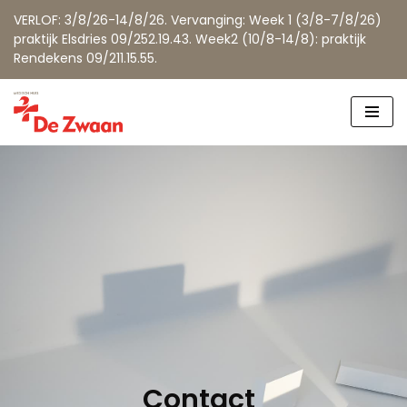
VERLOF: 3/8/26-14/8/26. Vervanging: Week 1 (3/8-7/8/26)
praktijk Elsdries 09/252.19.43. Week2 (10/8-14/8): praktijk
Rendekens 09/211.15.55.
Spring
naar
de
inhoud
Contact